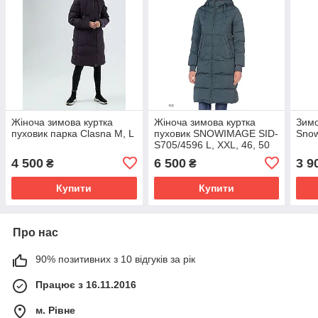
Жіноча зимова куртка
Жіноча зимова куртка
Зимо
пуховик парка Clasna M, L
пуховик SNOWIMAGE SID-
Snow
S705/4596 L, XXL, 46, 50
4 500
6 500
3 9
₴
₴
Купити
Купити
Про нас
90% позитивних з 10 відгуків за рік
Працює з 16.11.2016
м. Рівне