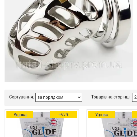
Уцінка
–65%
Уцінка