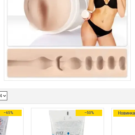
–65%
–50%
Новинк