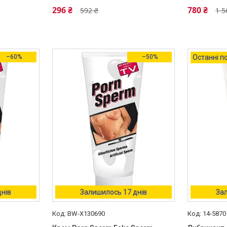
296 ₴
780 ₴
592 ₴
1 5
–60%
–50%
Останні по
днів
Залишилось 17 днів
Зал
BW-X130690
14-5870