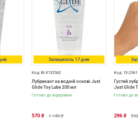
днів
Залишилось 17 днів
Зал
BI-X132562
13-2561
Лубрикант на водній основі Just
Густий луб
Glide Toy Lube 200 мл
Just Glide 
Готово до відправки
Готово до в
570 ₴
296 ₴
1 140 ₴
592