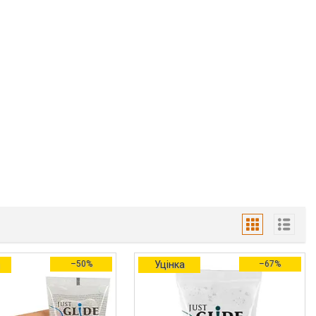
а
–50%
Уцінка
–67%