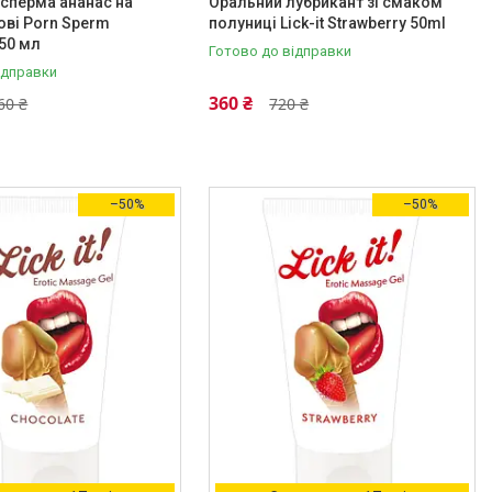
сперма ананас на
Оральний лубрикант зі смаком
ові Porn Sperm
полуниці Lick-it Strawberry 50ml
250 мл
Готово до відправки
ідправки
360 ₴
60 ₴
720 ₴
–50%
–50%