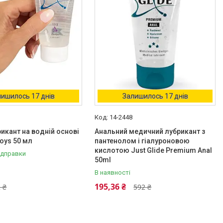
ишилось 17 днів
Залишилось 17 днів
14-2448
рикант на водній основі
Анальний медичний лубрикант з
Toys 50 мл
пантенолом і гіалуроновою
кислотою Just Glide Premium Anal
ідправки
50ml
В наявності
195,36 ₴
 ₴
592 ₴