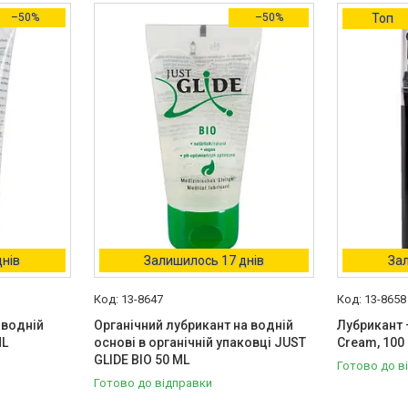
–50%
–50%
Топ
днів
Залишилось 17 днів
Зал
13-8647
13-8658
 водній
Органічний лубрикант на водній
Лубрикант 
ML
основі в органічній упаковці JUST
Cream, 100
GLIDE BIO 50 ML
Готово до в
Готово до відправки