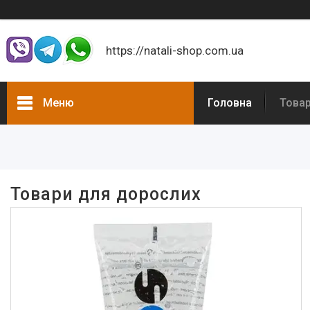
https://natali-shop.com.ua
Меню
Головна
Това
Фільтри
Ціна
Товари для дорослих
Наявність
В наявності
91
Товари