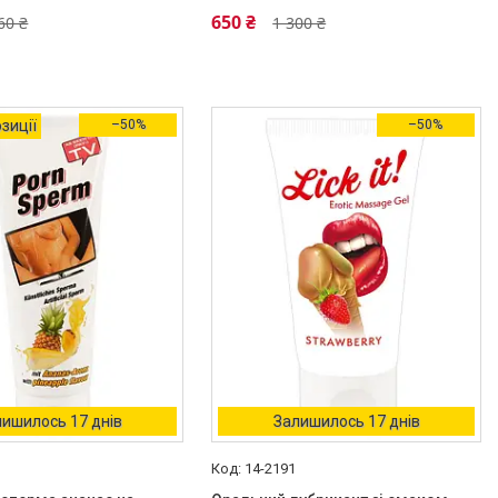
650 ₴
60 ₴
1 300 ₴
зиції
–50%
–50%
ишилось 17 днів
Залишилось 17 днів
14-2191