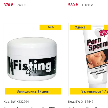
370 ₴
580 ₴
740 ₴
1 160 ₴
–50%
Уцінка
Залишилось 17 днів
Залишилось 17 
BW-X132794
BW-X137547