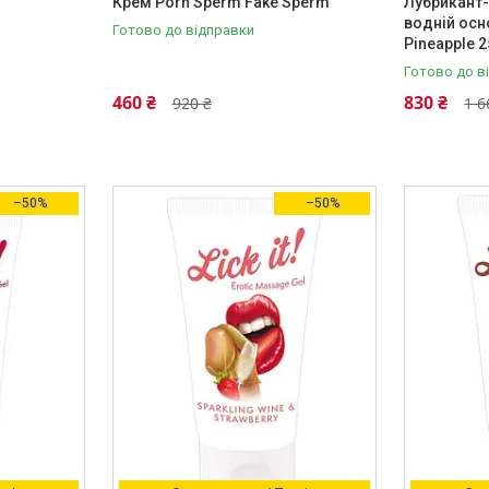
Крем Porn Sperm Fake Sperm
Лубрикант-
водній осн
Готово до відправки
Pineapple 
Готово до в
460 ₴
830 ₴
920 ₴
1 6
–50%
–50%