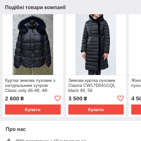
Подібні товари компанії
Куртка зимова пуховик з
Зимова куртка пуховик
Жіно
натуральним хутром
Clasna CW17D041CQL
пухо
Clasic only 46-48, 48-
black 48, 50
50,50-52
2 600
3 500
4 5
₴
₴
Купити
Купити
Про нас
90% позитивних з 10 відгуків за рік