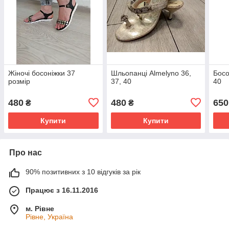
Жіночі босоніжки 37
Шльопанці Almelyno 36,
Босо
розмір
37, 40
40
480
480
650
₴
₴
Купити
Купити
Про нас
90% позитивних з 10 відгуків за рік
Працює з 16.11.2016
м. Рівне
Рівне, Україна