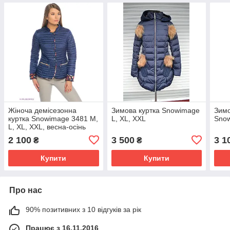
Жіноча демісезонна
Зимова куртка Snowimage
Зимо
куртка Snowimage 3481 M,
L, XL, XXL
Sno
L, XL, XXL, весна-осінь
2 100
3 500
3 1
₴
₴
Купити
Купити
Про нас
90% позитивних з 10 відгуків за рік
Працює з 16.11.2016