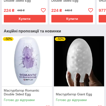
Double Sided Egg
Double Sided Egg
VAG
224
224
977
₴
₴
448 ₴
448 ₴
Купити
Купити
Акційні пропозиції та новинки
–50%
–50%
Мастурбатор Romantic
Double Sided Egg
Мастурбатор Giant Egg
Готово до відправки
Готово до відправки