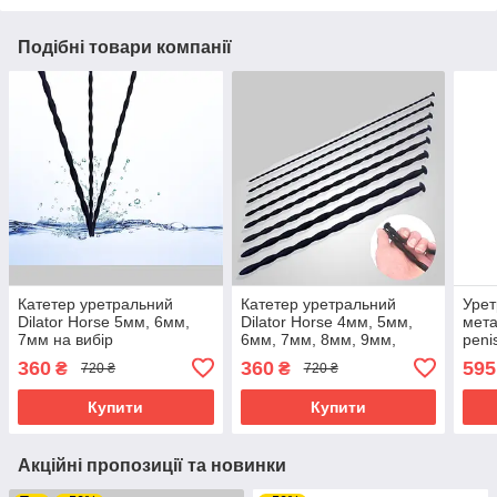
Подібні товари компанії
Катетер уретральний
Катетер уретральний
Урет
Dilator Horse 5мм, 6мм,
Dilator Horse 4мм, 5мм,
мета
7мм на вибір
6мм, 7мм, 8мм, 9мм,
peni
10мм на вибір
360
360
595
₴
₴
720 ₴
720 ₴
Купити
Купити
Акційні пропозиції та новинки