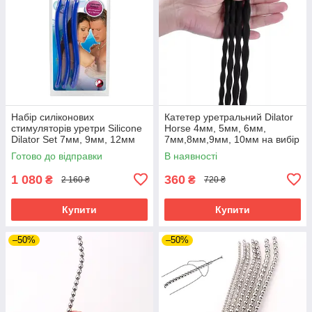
Набір силіконових
Катетер уретральний Dilator
стимуляторів уретри Silicone
Horse 4мм, 5мм, 6мм,
Dilator Set 7мм, 9мм, 12мм
7мм,8мм,9мм, 10мм на вибір
Готово до відправки
В наявності
1 080
360
₴
₴
2 160 ₴
720 ₴
Купити
Купити
–50%
–50%