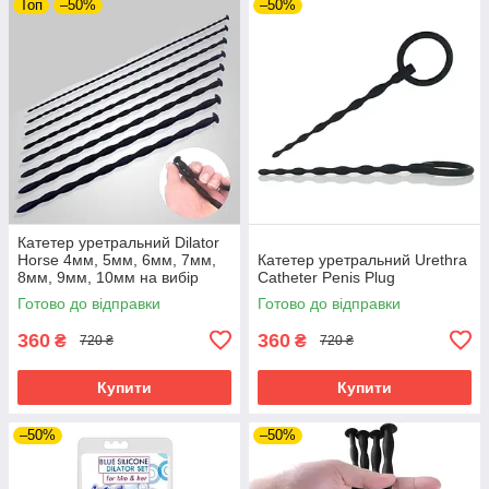
Топ
–50%
–50%
Катетер уретральний Dilator
Horse 4мм, 5мм, 6мм, 7мм,
Катетер уретральний Urethra
8мм, 9мм, 10мм на вибір
Catheter Penis Plug
Готово до відправки
Готово до відправки
360
360
₴
₴
720 ₴
720 ₴
Купити
Купити
–50%
–50%