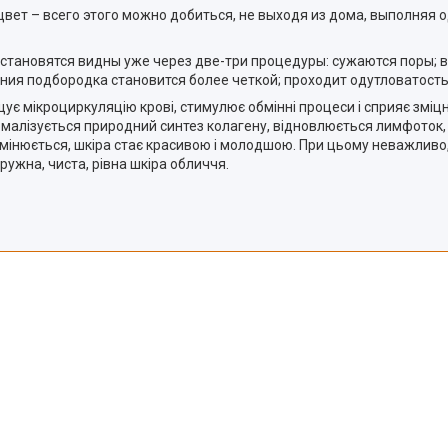
цвет – всего этого можно добиться, не выходя из дома, выполняя 
тановятся видны уже через две-три процедуры: сужаются поры; в
ния подбородка становится более четкой; проходит одутловатость
є мікроциркуляцію крові, стимулює обмінні процеси і сприяє зміцн
нормалізується природний синтез колагену, відновлюється лимфоток
змінюється, шкіра стає красивою і молодшою. При цьому неважливо
ружна, чиста, рівна шкіра обличчя.