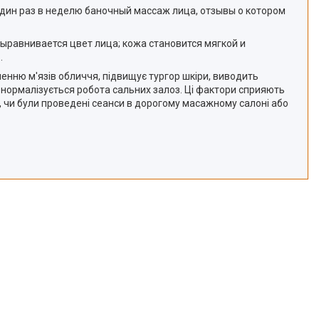
один раз в неделю баночный массаж лица, отзывы о котором
ыравнивается цвет лица; кожа становится мягкой и
.
енню м'язів обличчя, підвищує тургор шкіри, виводить
, нормалізується робота сальних залоз. Ці фактори сприяють
, чи були проведені сеанси в дорогому масажному салоні або