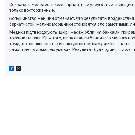
Сохранить молодость кожи, придать ей упругость и сияющий 
только восторженные.
Большинство женщин отмечает, что результаты воздействия с
бархатистой; мелкие морщинки становятся еле заметными; ли
Медики підтверджують: шкірі, масаж обличчя банками, покращу
токсини і шлаки. Крім того, після сеансів баночного масажу 
тому, що зовнішність після вакуумного масажу дійсно значно 
самостійно в домашніх умовах. Результат буде один і той же: п